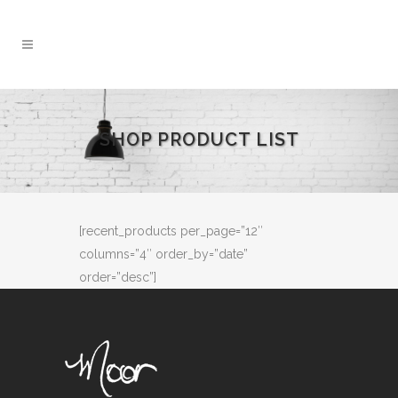
SHOP PRODUCT LIST
[recent_products per_page=”12″
columns=”4″ order_by=”date”
order=”desc”]